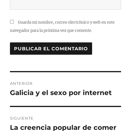
Guarda mi nombre, correo electrónico y web en este
navegador para la próxima vez que comente.
Navegación
ANTERIOR
de
Galicia y el sexo por internet
Entrada
anterior:
entradas
SIGUIENTE
La creencia popular de comer
Entrada