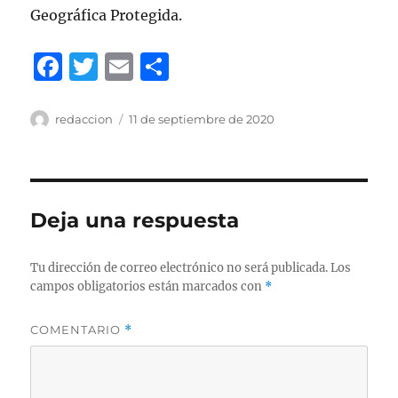
Geográfica Protegida.
F
T
E
C
a
w
m
o
c
it
ai
m
Autor
redaccion
Publicado
11 de septiembre de 2020
el
e
te
l
p
b
r
a
o
rt
Deja una respuesta
o
ir
k
Tu dirección de correo electrónico no será publicada.
Los
campos obligatorios están marcados con
*
COMENTARIO
*