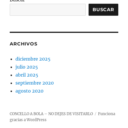
o
ir
en
BUSCAR
A
k
Bola,
Ourense:
Un
fin
de
ARCHIVOS
año
mágico
en
diciembre 2025
la
julio 2025
Galicia
abril 2025
rural
septiembre 2020
agosto 2020
CONCELLO A BOLA – NO DEJES DE VISITARLO
Funciona
gracias a WordPress