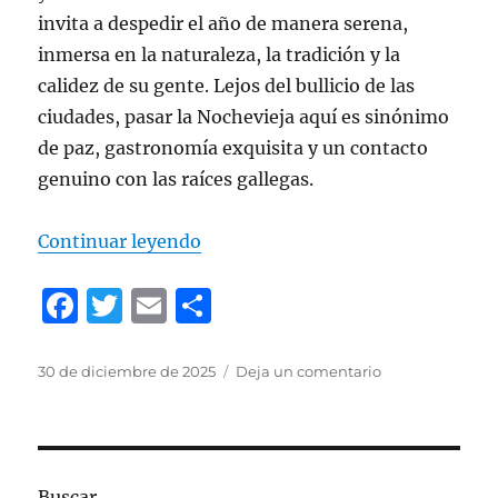
invita a despedir el año de manera serena,
inmersa en la naturaleza, la tradición y la
calidez de su gente. Lejos del bullicio de las
ciudades, pasar la Nochevieja aquí es sinónimo
de paz, gastronomía exquisita y un contacto
genuino con las raíces gallegas.
Continuar leyendo
«Por qué pasar la Nochevieja en A
F
T
E
C
a
w
m
o
c
it
ai
m
Publicado
30 de diciembre de 2025
Deja un comentario
en
el
Por
e
te
l
p
qué
b
r
a
pasar
la
o
rt
Nochevieja
Buscar