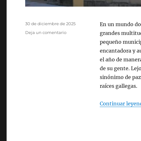
Publicado
30 de diciembre de 2025
En un mundo don
el
Deja un comentario
en
grandes multitud
Por
pequeño municipi
qué
encantadora y aut
pasar
la
el año de manera
Nochevieja
de su gente. Lejo
en
sinónimo de paz
A
Bola,
raíces gallegas.
Ourense:
Un
Continuar leyen
fin
de
año
mágico
en
la