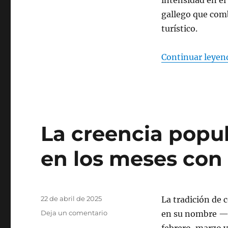
A
gallego que comb
Bola
turístico.
Continuar leyen
La creencia popu
en los meses con 
Publicado
22 de abril de 2025
La tradición de
el
Deja un comentario
en
en su nombre —s
La
febrero, marzo y