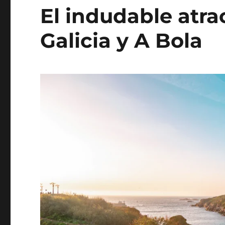
Galicia
El indudable atra
rural
Galicia y A Bola