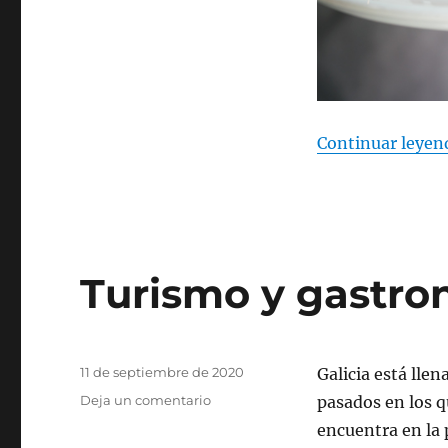
Continuar leyen
Turismo y gastro
Publicado
11 de septiembre de 2020
Galicia está lle
el
Deja un comentario
en
pasados en los q
Turismo
encuentra en la 
y