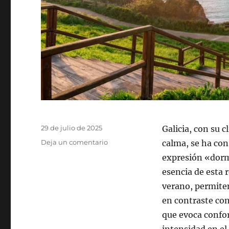
Publicado
29 de julio de 2025
Galicia, con su c
el
Deja un comentario
en
calma, se ha con
El
expresión «dorm
indudable
esencia de esta 
atractivo
del
verano, permite
turismo
en contraste con
en
que evoca confor
Galicia
y
intensidad en el