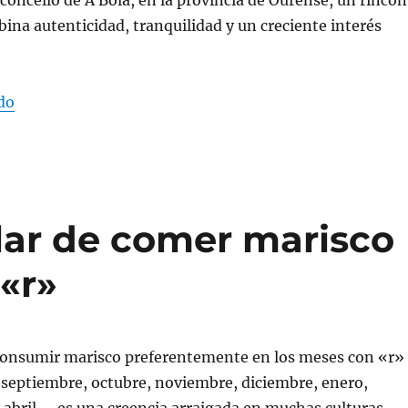
ina autenticidad, tranquilidad y un creciente interés
do
«El indudable atractivo del turismo en Galicia y A Bola
lar de comer marisco
«r»
 consumir marisco preferentemente en los meses con «r»
eptiembre, octubre, noviembre, diciembre, enero,
 abril— es una creencia arraigada en muchas culturas,