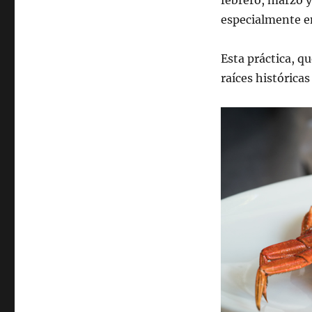
creencia
especialmente e
popular
de
comer
Esta práctica, q
marisco
raíces históricas
en
los
meses
con
«r»