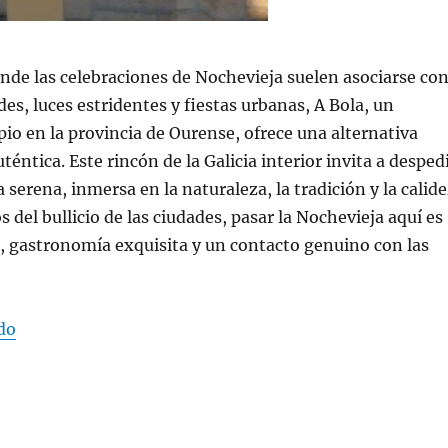
de las celebraciones de Nochevieja suelen asociarse co
es, luces estridentes y fiestas urbanas, A Bola, un
o en la provincia de Ourense, ofrece una alternativa
éntica. Este rincón de la Galicia interior invita a desped
 serena, inmersa en la naturaleza, la tradición y la calid
s del bullicio de las ciudades, pasar la Nochevieja aquí es
, gastronomía exquisita y un contacto genuino con las
do
«Por qué pasar la Nochevieja en A Bola, Ourense: Un fi