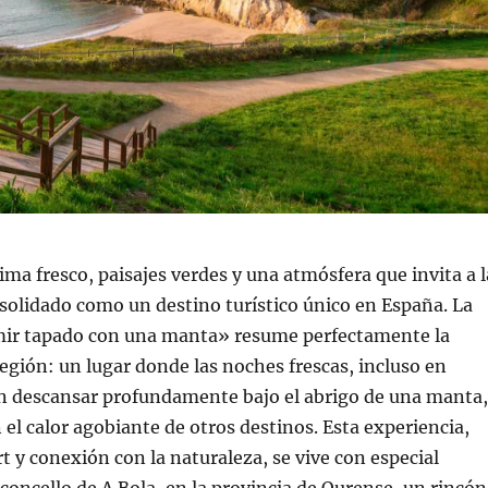
lima fresco, paisajes verdes y una atmósfera que invita a l
solidado como un destino turístico único en España. La
ir tapado con una manta» resume perfectamente la
región: un lugar donde las noches frescas, incluso en
n descansar profundamente bajo el abrigo de una manta,
 el calor agobiante de otros destinos. Esta experiencia,
t y conexión con la naturaleza, se vive con especial
 concello de A Bola, en la provincia de Ourense, un rincón